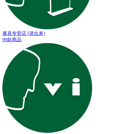
展具专营店 [讲出来]
99款商品