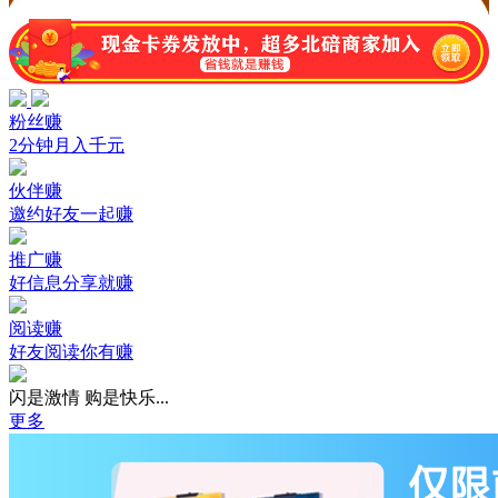
粉丝赚
2分钟月入千元
伙伴赚
邀约好友一起赚
推广赚
好信息分享就赚
阅读赚
好友阅读你有赚
闪是激情 购是快乐...
更多