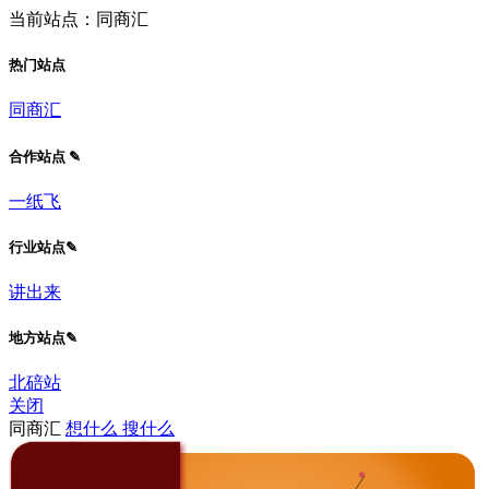
当前站点：同商汇
热门站点
同商汇
合作站点 ✎
一纸飞
行业站点✎
讲出来
地方站点✎
北碚站
关闭
同商汇
想什么 搜什么