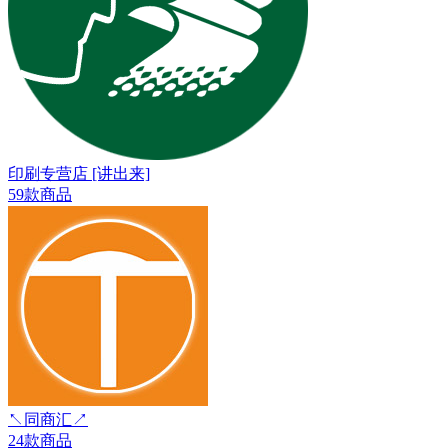
印刷专营店 [讲出来]
59款商品
↖同商汇↗
24款商品