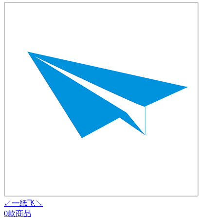
↙一纸飞↘
0款商品