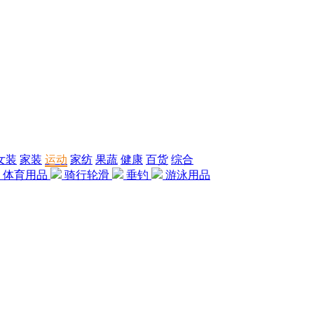
女装
家装
运动
家纺
果蔬
健康
百货
综合
体育用品
骑行轮滑
垂钓
游泳用品