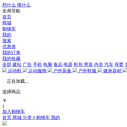
想什么 搜什么
全局导航
首页
商城
购物车
我的
搜索
优惠券
我的订单
我的收藏
全部
建站
广告
手机
电脑
食品
电器
鞋包
男装
内衣
汽车
母婴
运动鞋
运动服饰
户外装备
户外鞋服
健身器材
正在加载...
选择商品
￥
1
加入购物车
首页
商城
分类
0
购物车
我的