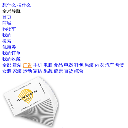
想什么 搜什么
全局导航
首页
商城
购物车
我的
搜索
优惠券
我的订单
我的收藏
全部
建站
广告
手机
电脑
食品
电器
鞋包
男装
内衣
汽车
母婴
女装
家装
运动
家纺
果蔬
健康
百货
综合