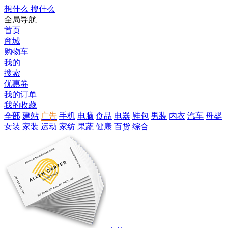
想什么 搜什么
全局导航
首页
商城
购物车
我的
搜索
优惠券
我的订单
我的收藏
全部
建站
广告
手机
电脑
食品
电器
鞋包
男装
内衣
汽车
母婴
女装
家装
运动
家纺
果蔬
健康
百货
综合