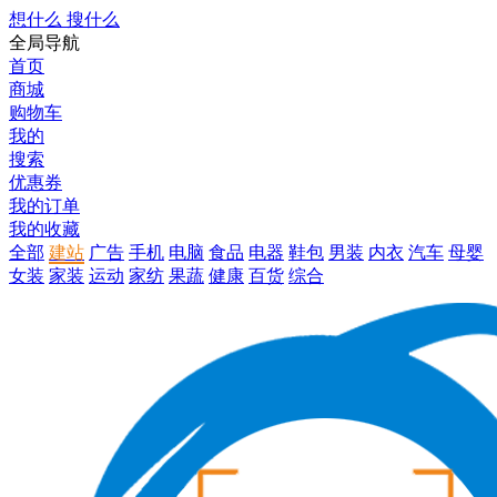
想什么 搜什么
全局导航
首页
商城
购物车
我的
搜索
优惠券
我的订单
我的收藏
全部
建站
广告
手机
电脑
食品
电器
鞋包
男装
内衣
汽车
母婴
女装
家装
运动
家纺
果蔬
健康
百货
综合