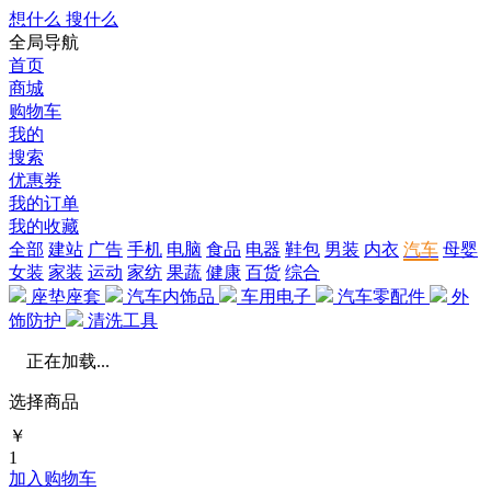
想什么 搜什么
全局导航
首页
商城
购物车
我的
搜索
优惠券
我的订单
我的收藏
全部
建站
广告
手机
电脑
食品
电器
鞋包
男装
内衣
汽车
母婴
女装
家装
运动
家纺
果蔬
健康
百货
综合
座垫座套
汽车内饰品
车用电子
汽车零配件
外
饰防护
清洗工具
正在加载...
选择商品
￥
1
加入购物车